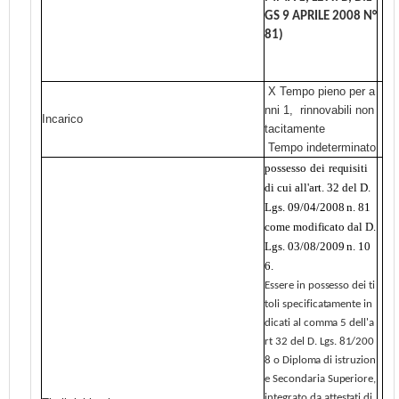
GS 9 APRILE 2008 N°
81)
X Tempo pieno per a
nni 1, rinnovabili non
Incarico
tacitamente
Tempo indeterminato
possesso
dei
requisiti
di cui
all'art.
32
del
D.
Lgs.
09/04/2008
n. 81
come
modificato
dal
D.
Lgs.
03/08/2009
n. 10
6.
Essere in possesso dei
ti
toli
specificatamente
in
dicati
al
comma
5
dell'a
rt
32
del
D.
Lgs.
81/200
8
o
Diploma
di
istruzion
e
Secondaria
Superiore,
integrato
da
attestati
di