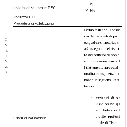
Si
Invio istanza tramite PEC
X No
indirizzo PEC
Procedura di valutazione
Fermo
restando
il
posse
sso
dei
requisiti
di
part
C
ecipazione,
l'incarico
s
o
arà
assegnato nel
rispet
nt
to
dei
principi
di non
d
e
n
iscriminazione,
parità
d
ut
i
trattamento,
proporzi
o
onalità
e
trasparenza
in
base
alla
seguente
valu
tazione:
anzianità di ser
vizio presso qu
esto Ente con il
profilo professi
Criteri di valutazione
onale di “Istrutt