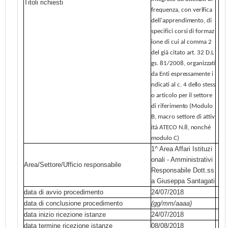
Titoli richiesti
frequenza,
con
verifica
dell'apprendimento,
di
specifici
corsi
di
formaz
ione
di cui al
comma
2
del
già
citato
art.
32
D.L
gs.
81/2008,
organizzati
da
Enti espressamente
i
ndicati
al
c.
4
dello
stess
o
articolo
per
il
settore
di
riferimento
(Modulo
B,
macro settore
di
attiv
ità
ATECO N.8,
nonché
modulo
C)
1^ Area Affari Istituzi
onali - Amministrativi
Area/Settore/Ufficio responsabile
Responsabile Dott.ss
a Giuseppa Santagati
data di avvio procedimento
24/07/2018
data di conclusione procedimento
(gg/mm/aaaa)
data inizio ricezione istanze
24/07/2018
data termine ricezione istanze
08/08/2018