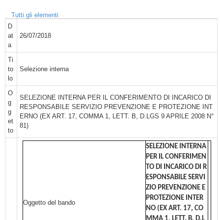
Tutti gli elementi
D
at
26/07/2018
a
Ti
to
Selezione interna
lo
O
SELEZIONE INTERNA PER IL CONFERIMENTO DI INCARICO DI
g
RESPONSABILE SERVIZIO PREVENZIONE E PROTEZIONE INT
g
ERNO (EX ART. 17, COMMA 1, LETT. B, D.LGS 9 APRILE 2008 N°
et
81)
to
SELEZIONE INTERNA
PER IL CONFERIMEN
TO DI INCARICO DI R
ESPONSABILE SERVI
ZIO PREVENZIONE E
PROTEZIONE INTER
Oggetto del bando
NO (EX ART. 17, CO
MMA 1, LETT. B, D.L