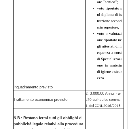
ore Tecnico”;
voto riportato s
ul diploma di is
truzione second
aria superiore;
voto o valutazi
one riportato ne
gli attestati di fr
equenza a corsi
di Specializzazi
one in materia
di igiene e sicur
ezza.
Inquadramento previsto
€. 3.000,00 Annui -
ar
Trattamento economico previsto
t.70-quinquies, comma
1, del CCNL 2016/2018
N.B.: Restano fermi tutti gli obblighi di
pubblicità legale relativi alla procedura