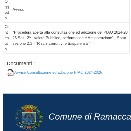
O
gg
Avviso
ett
o
Co
nt
"Procedura aperta alla consultazione ed adozione del PIAO 2024-20
en
26 Sez. 2^ - valore Pubblico, performance e Anticorruzione" - Sotto
ut
sezione 2.3 - "Rischi corruttivi e trasparenza "
o
Documenti :
Avviso Consultazione ed adozione PIAO 2024-2026
Comune di Ramacc